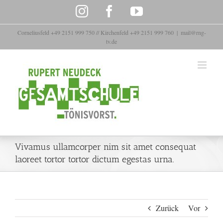
Zum
Instagram
Facebook
YouTube
Inhalt
springen
Corneliusfeld +49 2151 999 750 // Kirchenfeld +49 2151 999 760
|
mail@rng-
tv.de
Vivamus ullamcorper nim sit amet consequat
laoreet tortor tortor dictum egestas urna.
Zurück
Vor