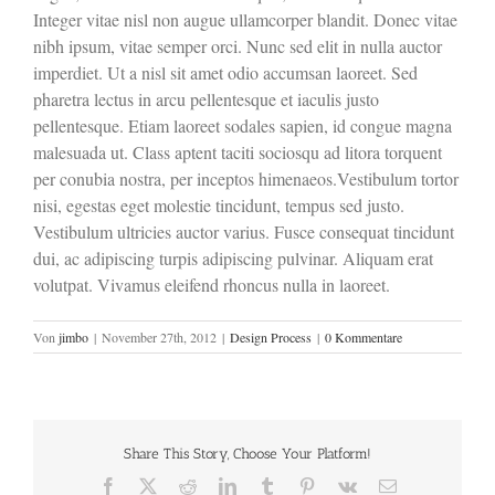
Integer vitae nisl non augue ullamcorper blandit. Donec vitae
nibh ipsum, vitae semper orci. Nunc sed elit in nulla auctor
imperdiet. Ut a nisl sit amet odio accumsan laoreet. Sed
pharetra lectus in arcu pellentesque et iaculis justo
pellentesque. Etiam laoreet sodales sapien, id congue magna
malesuada ut. Class aptent taciti sociosqu ad litora torquent
per conubia nostra, per inceptos himenaeos.Vestibulum tortor
nisi, egestas eget molestie tincidunt, tempus sed justo.
Vestibulum ultricies auctor varius. Fusce consequat tincidunt
dui, ac adipiscing turpis adipiscing pulvinar. Aliquam erat
volutpat. Vivamus eleifend rhoncus nulla in laoreet.
Von
jimbo
|
November 27th, 2012
|
Design Process
|
0 Kommentare
Share This Story, Choose Your Platform!
Facebook
X
Reddit
LinkedIn
Tumblr
Pinterest
Vk
E-