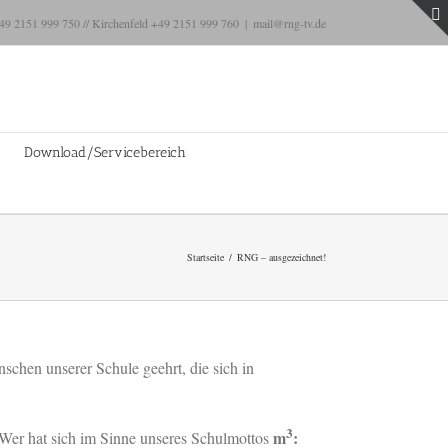
+49 2151 999 750 // Kirchenfeld +49 2151 999 760
|
mail@rng-tv.de
Download/Servicebereich
Startseite
RNG – ausgezeichnet!
schen unserer Schule geehrt, die sich in
3
m
:
 Wer hat sich im Sinne unseres Schulmottos