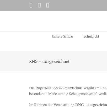
Zum
Instagram
Facebook
YouTube
Inhalt
springen
Unsere Schule
Schulprofil
RNG – ausgezeichnet!
Die Rupert-Neudeck-Gesamtschule vergibt am Ende
besonderem Maße um die Schulgemeinschaft verdie
RNG – ausgezeichn
Im Rahmen der Veranstaltung