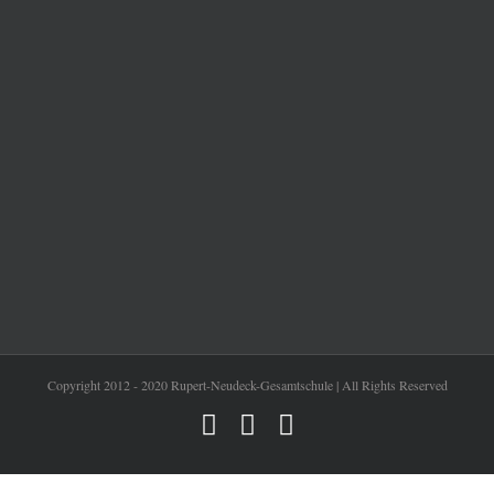
Copyright 2012 - 2020 Rupert-Neudeck-Gesamtschule | All Rights Reserved
Instagram
Facebook
YouTube