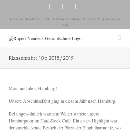
Zum
Instagram
Facebook
YouTube
Inhalt
springen
Corneliusfeld +49 2151 999 750 // Kirchenfeld +49 2151 999 760
|
mail@rng-
tv.de
Klassenfahrt 10c 2018/2019
Moin und ahoi, Hamburg!
Unsere Abschlussfahrt ging in diesem Jahr nach Hamburg.
Bei ungewöhnlich warmem Wetter startete unsere
Hamburgtour im Hard-Rock Café. Ein erstes Highlight war
der anschließende Besuch der Plaza der Elbphilharmonie, wo