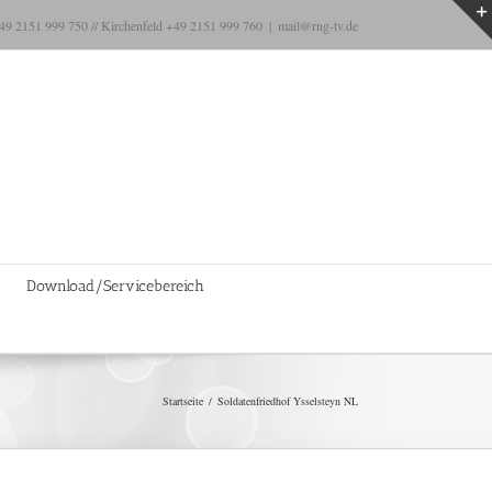
+49 2151 999 750 // Kirchenfeld +49 2151 999 760
|
mail@rng-tv.de
Download/Servicebereich
Startseite
Soldatenfriedhof Ysselsteyn NL