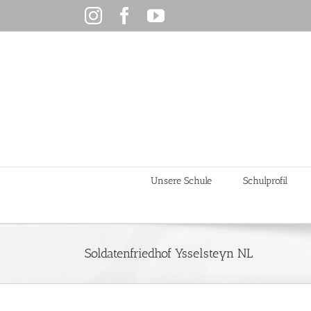
Zum
Instagram
Facebook
YouTube
Inhalt
springen
Unsere Schule
Schulprofil
Soldatenfriedhof Ysselsteyn NL